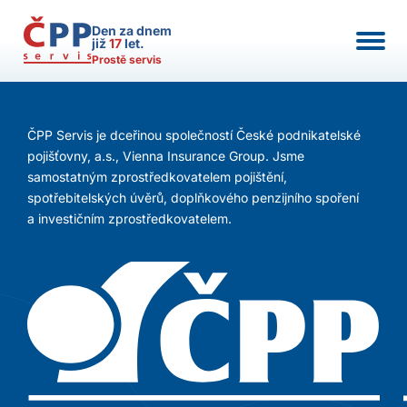
Den za dnem
již
17
let.
Prostě servis
ČPP Servis je dceřinou společností České podnikatelské
pojišťovny, a.s., Vienna Insurance Group. Jsme
samostatným zprostředkovatelem pojištění,
spotřebitelských úvěrů, doplňkového penzijního spoření
a investičním zprostředkovatelem.