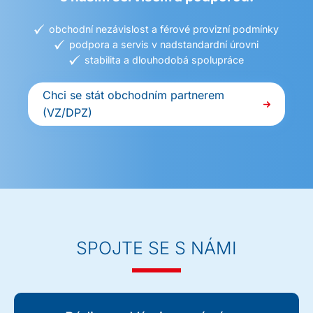
obchodní nezávislost a férové provizní podmínky
podpora a servis v nadstandardní úrovni
stabilita a dlouhodobá spolupráce
Chci se stát obchodním partnerem
(VZ/DPZ)
SPOJTE SE S NÁMI