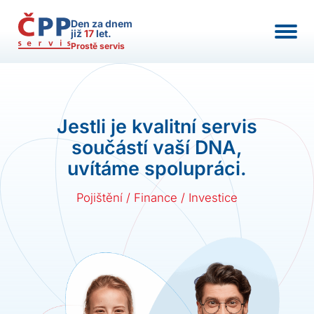
Den za dnem
již
17
let.
Prostě servis
Jestli je kvalitní servis
součástí vaší DNA,
uvítáme spolupráci.
Pojištění / Finance / Investice