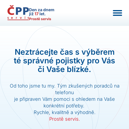
Den za dnem
již
17
let.
Prostě servis
Neztrácejte čas s výběrem
té správné pojistky pro Vás
či Vaše blízké.
Od toho jsme tu my. Tým zkušených poradců na
telefonu
je připraven Vám pomoci s ohledem na Vaše
konkrétní potřeby.
Rychle, kvalitně a výhodně.
Prostě servis.