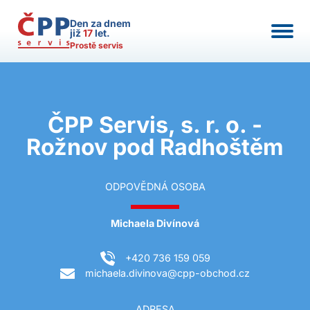
Den za dnem
již
17
let.
Prostě servis
ČPP Servis, s. r. o. -
Rožnov pod Radhoštěm
ODPOVĚDNÁ OSOBA
Michaela Divínová
+420 736 159 059
michaela.divinova@cpp-obchod.cz
ADRESA