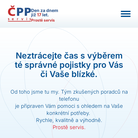
Den za dnem
již
17
let.
Prostě servis
Neztrácejte čas s výběrem
té správné pojistky pro Vás
či Vaše blízké.
Od toho jsme tu my. Tým zkušených poradců na
telefonu
je připraven Vám pomoci s ohledem na Vaše
konkrétní potřeby.
Rychle, kvalitně a výhodně.
Prostě servis.