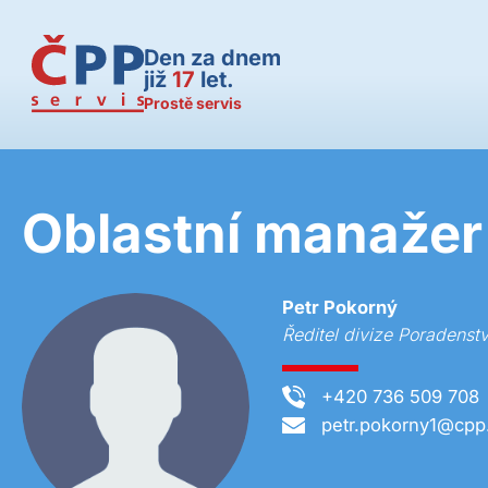
Den za dnem
již
17
let.
Prostě servis
Oblastní manažer
Petr Pokorný
Ředitel divize Poradenstv
+420 736 509 708
petr.pokorny1@cpp