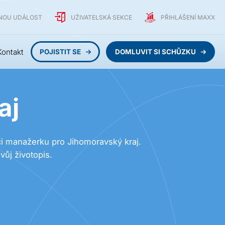
TNOU UDÁLOST
UŽIVATELSKÁ SEKCE
PŘIHLÁŠENÍ MAXX
Kontakt
POJISTIT SE
DOMLUVIT SI SCHŮZKU
aj
 manažerku pro Jihomoravský kraj.
vůj životopis.