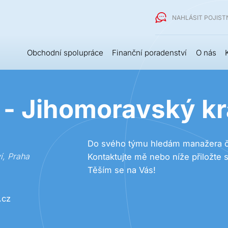
NAHLÁSIT POJIS
Obchodní spolupráce
Finanční poradenství
O nás
 - Jihomoravský kr
Do svého týmu hledám manažera či
í
,
Praha
Kontaktujte mě nebo níže přiložte s
Těším se na Vás!
.cz